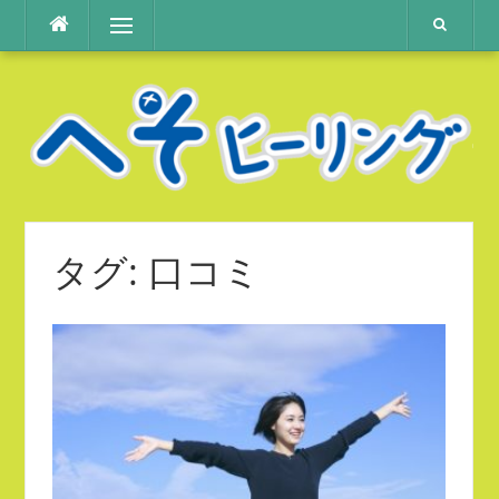
コ
メニュー
ン
テ
ン
ツ
へ
ス
キ
ッ
プ
タグ:
口コミ