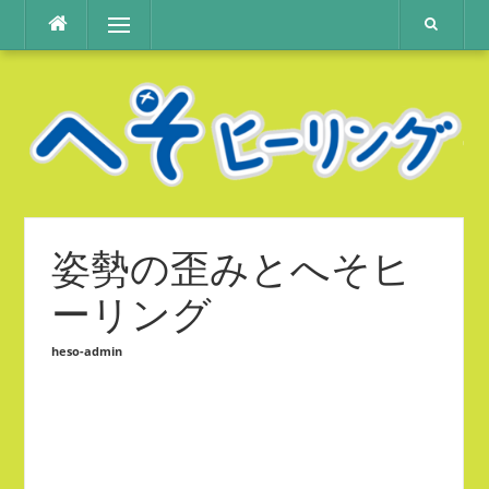
コ
メニュー
ン
テ
ン
ツ
へ
ス
キ
ッ
プ
姿勢の歪みとへそヒ
ーリング
heso-admin