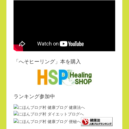
ィ
す)
ン
ド
ウ
で
開
き
ま
す)
「へそヒーリング」本を購入
ランキング参加中