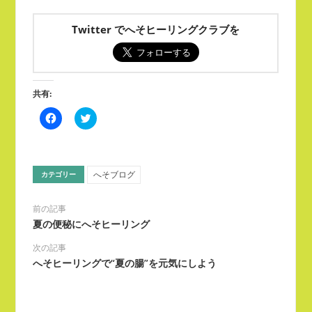
Twitter でへそヒーリングクラブを
共有:
Facebook
ク
で
リ
共
ッ
有
ク
す
し
る
て
に
Twitter
へそブログ
カテゴリー
は
で
ク
共
リ
有
ッ
(新
前の記事
ク
し
夏の便秘にへそヒーリング
し
い
て
ウ
く
ィ
次の記事
だ
ン
さ
ド
へそヒーリングで“夏の腸”を元気にしよう
い
ウ
(新
で
し
開
い
き
ウ
ま