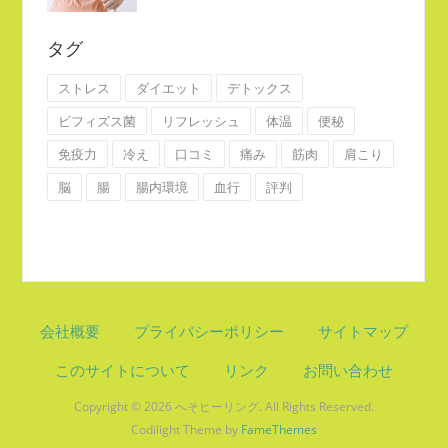
タグ
ストレス
ダイエット
デトックス
ビフィズス菌
リフレッシュ
体温
便秘
免疫力
冷え
口コミ
痛み
筋肉
肩こり
脳
腸
腸内環境
血行
評判
会社概要
プライバシーポリシー
サイトマップ
このサイトについて
リンク
お問い合わせ
Copyright © 2026 へそヒーリング. All Rights Reserved.
Codilight Theme by
FameThemes