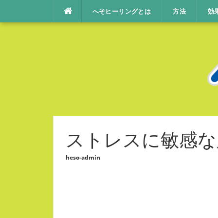
コ
へそヒーリングとは
方法
効
ン
テ
ン
ツ
へ
ス
キ
ッ
プ
ストレスに敏感な
heso-admin