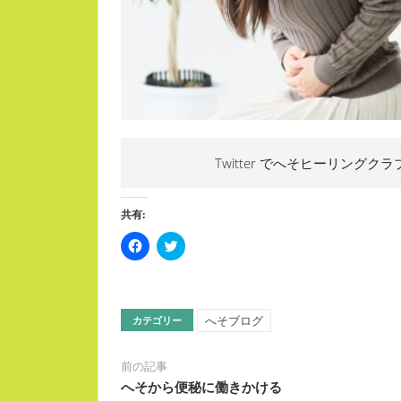
Twitter でへそヒーリングクラ
共有:
Facebook
ク
で
リ
共
ッ
有
ク
す
し
る
て
に
Twitter
へそブログ
カテゴリー
は
で
ク
共
リ
有
ッ
(新
前の記事
ク
し
し
い
へそから便秘に働きかける
て
ウ