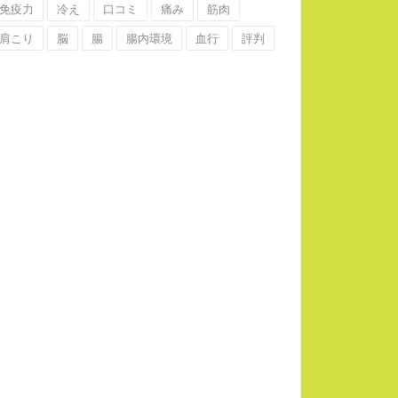
免疫力
冷え
口コミ
痛み
筋肉
肩こり
脳
腸
腸内環境
血行
評判