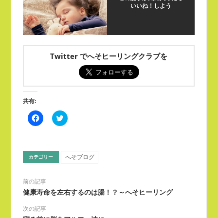
いいね！しよう
Twitter でへそヒーリングクラブを
共有:
Facebook
ク
で
リ
共
ッ
有
ク
す
し
る
て
に
Twitter
へそブログ
カテゴリー
は
で
ク
共
リ
有
ッ
(新
前の記事
ク
し
健康寿命を左右するのは腸！？～へそヒーリング
し
い
て
ウ
く
ィ
次の記事
だ
ン
さ
ド