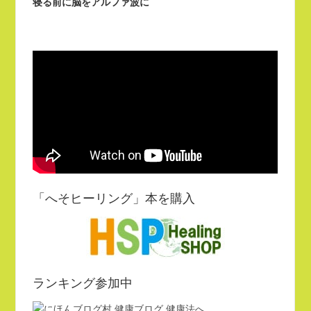
寝る前に脳をアルファ波に
い
ウ
(新
で
し
開
い
き
ウ
ま
ィ
す)
ン
ド
ウ
で
開
き
ま
す)
「へそヒーリング」本を購入
ランキング参加中