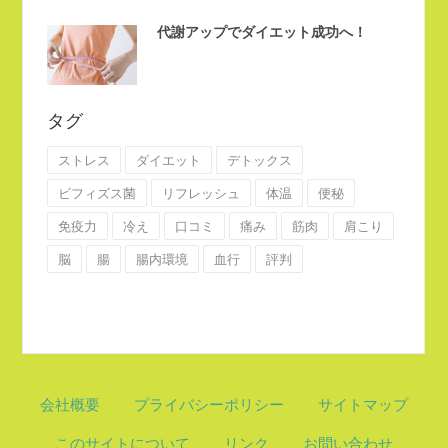
代謝アップでダイエット成功へ！
タグ
ストレス
ダイエット
デトックス
ビフィズス菌
リフレッシュ
体温
便秘
免疫力
冷え
口コミ
痛み
筋肉
肩こり
脳
腸
腸内環境
血行
評判
会社概要
プライバシーポリシー
サイトマップ
このサイトについて
リンク
お問い合わせ