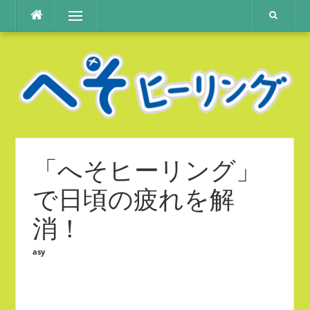
コ
メニュー
ン
テ
ン
ツ
へ
ス
キ
ッ
プ
「へそヒーリング」
で日頃の疲れを解
消！
asy