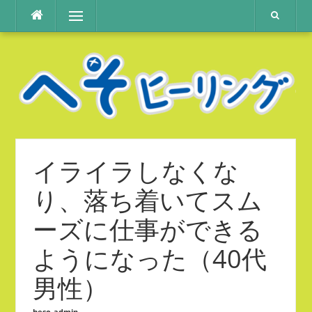
コ
メニュー
ン
テ
ン
ツ
へ
ス
キ
ッ
プ
イライラしなくな
り、落ち着いてスム
ーズに仕事ができる
ようになった（40代
男性）
heso-admin