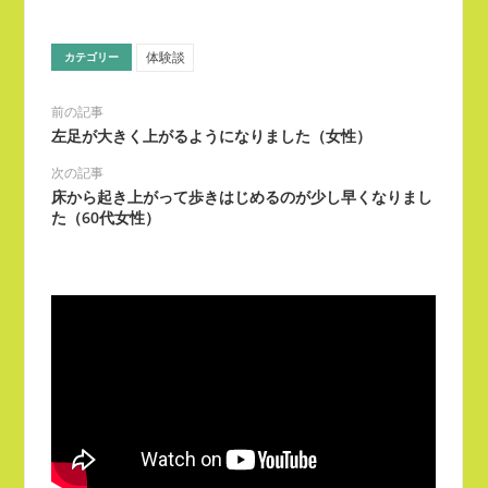
有
ク
す
し
る
て
に
Twitter
体験談
カテゴリー
は
で
ク
共
リ
有
ッ
(新
前の記事
ク
し
左足が大きく上がるようになりました（女性）
し
い
て
ウ
く
ィ
次の記事
だ
ン
さ
ド
床から起き上がって歩きはじめるのが少し早くなりまし
い
ウ
た（60代女性）
(新
で
し
開
い
き
ウ
ま
ィ
す)
ン
ド
ウ
で
開
き
ま
す)