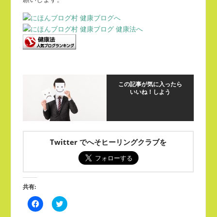
この記事が気に入ったら
いいね！しよう
Twitter でへそヒーリングクラブを
共有:
Facebook
ク
で
リ
共
ッ