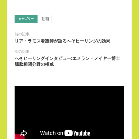
共
ッ
有
ク
す
し
る
て
に
Twitter
動画
カテゴリー
は
で
ク
共
リ
有
ッ
(新
前の記事
ク
し
リア・ラモス看護師が語るへそヒーリングの効果
し
い
て
ウ
く
ィ
次の記事
だ
ン
さ
ド
へそヒーリングインタビュー:エメラン・メイヤー博士
い
ウ
腸脳相関分野の権威
(新
で
し
開
い
き
ウ
ま
ィ
す)
ン
ド
ウ
で
開
き
ま
す)