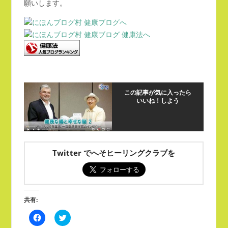
願いします。
この記事が気に入ったら
いいね！しよう
Twitter でへそヒーリングクラブを
共有:
Facebook
ク
で
リ