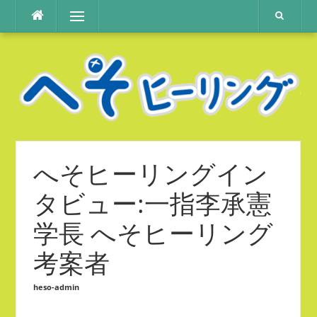
コ
メニュー
ン
テ
ン
ツ
へ
ス
キ
ッ
プ
へそヒーリングイン
タビュー:一指李承憲
学長 へそヒーリング
考案者
heso-admin