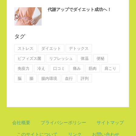
代謝アップでダイエット成功へ！
タグ
ストレス
ダイエット
デトックス
ビフィズス菌
リフレッシュ
体温
便秘
免疫力
冷え
口コミ
痛み
筋肉
肩こり
脳
腸
腸内環境
血行
評判
会社概要
プライバシーポリシー
サイトマップ
このサイトについて
リンク
お問い合わせ