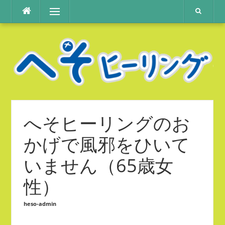
コ
メニュー
ン
テ
ン
ツ
へ
ス
キ
ッ
プ
へそヒーリングのお
かげで風邪をひいて
いません（65歳女
性）
heso-admin