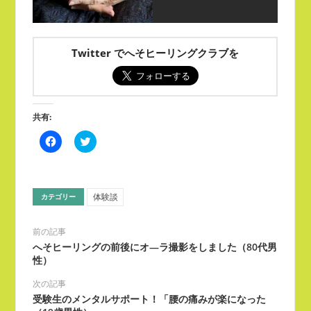
Twitter でへそヒーリングクラブを
共有:
Facebook
ク
で
リ
共
ッ
有
ク
す
し
る
て
に
Twitter
体験談
カテゴリー
は
で
ク
共
リ
有
ッ
(新
前の記事
ク
し
へそヒーリングの前後にオ―ラ撮影をしました（80代男
し
い
て
ウ
性）
く
ィ
だ
ン
次の記事
さ
ド
い
ウ
受験生のメンタルサポート！「腰の痛みが楽になった
(新
で
し
開