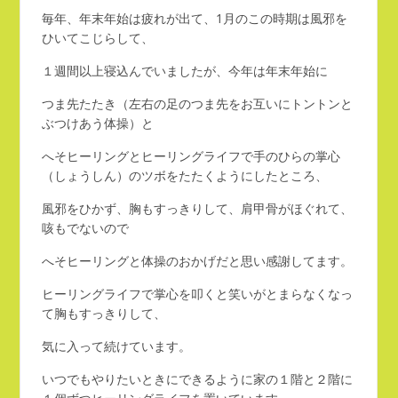
毎年、年末年始は疲れが出て、1月のこの時期は風邪を
ひいてこじらして、
１週間以上寝込んでいましたが、今年は年末年始に
つま先たたき（左右の足のつま先をお互いにトントンと
ぶつけあう体操）と
へそヒーリングとヒーリングライフで手のひらの掌心
（しょうしん）のツボをたたくようにしたところ、
風邪をひかず、胸もすっきりして、肩甲骨がほぐれて、
咳もでないので
へそヒーリングと体操のおかげだと思い感謝してます。
ヒーリングライフで掌心を叩くと笑いがとまらなくなっ
て胸もすっきりして、
気に入って続けています。
いつでもやりたいときにできるように家の１階と２階に