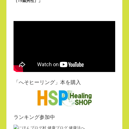
（19歳男性）」
い
き
ウ
ま
ィ
す)
ン
ド
ウ
で
開
き
ま
す)
「へそヒーリング」本を購入
ランキング参加中